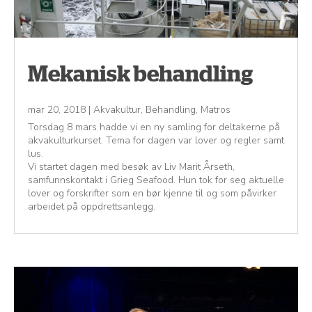
Mekanisk behandling
mar 20, 2018
|
Akvakultur
,
Behandling
,
Matros
Torsdag 8 mars hadde vi en ny samling for deltakerne på
akvakulturkurset. Tema for dagen var lover og regler samt
lus.
Vi startet dagen med besøk av Liv Marit Årseth,
samfunnskontakt i Grieg Seafood. Hun tok for seg aktuelle
lover og forskrifter som en bør kjenne til og som påvirker
arbeidet på oppdrettsanlegg.