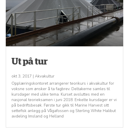
Ut på tur
okt 3, 2017
|
Akvakultur
Opplæringskontoret arrangerer teorikurs i akvakultur for
voksne som ønsker å ta fagbrev. Deltakerne samles til
kursdager med ulike tema. Kurset avsluttes med en
nasjonal teorieksamen i juni 2018. Enkelte kursdager er vi
på bedriftsbesøk. Første tur gikk til Marine Harvest sitt
settefisk anlegg på Vågafossen og Sterling White Halibut
avdeling Imsland og Helland